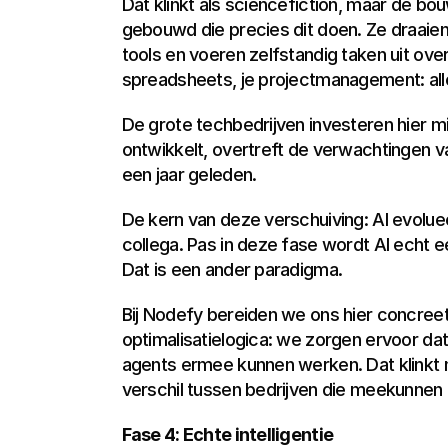
Dat klinkt als sciencefiction, maar de b
gebouwd die precies dit doen. Ze draaien
tools en voeren zelfstandig taken uit over
spreadsheets, je projectmanagement: all
De grote techbedrijven investeren hier mil
ontwikkelt, overtreft de verwachtingen v
een jaar geleden.
De kern van deze verschuiving: AI evoluee
collega. Pas in deze fase wordt AI echt e
Dat is een ander paradigma.
Bij Nodefy bereiden we ons hier concree
optimalisatielogica: we zorgen ervoor dat
agents ermee kunnen werken. Dat klinkt mi
verschil tussen bedrijven die meekunnen i
Fase 4: Echte intelligentie