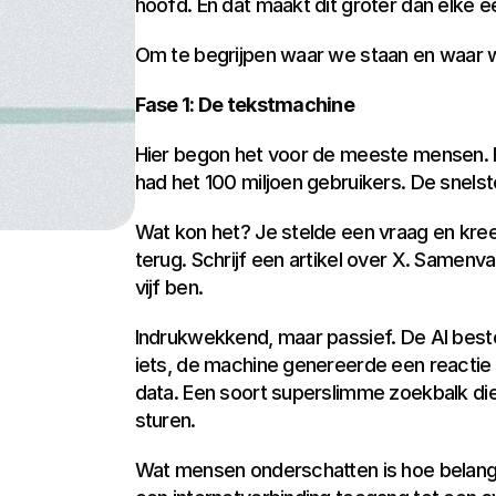
hoofd. En dat maakt dit groter dan elke e
Om te begrijpen waar we staan en waar we 
Fase 1: De tekstmachine
Hier begon het voor de meeste mensen. E
had het 100 miljoen gebruikers. De snels
Wat kon het? Je stelde een vraag en kree
terug. Schrijf een artikel over X. Samenvat
vijf ben.
Indrukwekkend, maar passief. De AI beston
iets, de machine genereerde een reactie
data. Een soort superslimme zoekbalk die h
sturen.
Wat mensen onderschatten is hoe belangri