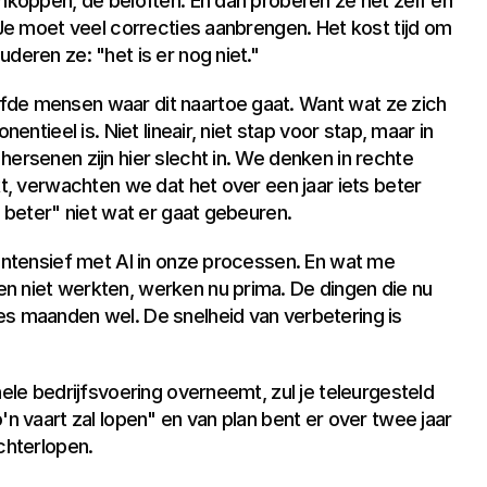
enkoppen, de beloften. En dan proberen ze het zelf en 
 Je moet veel correcties aanbrengen. Het kost tijd om 
deren ze: "het is er nog niet."
fde mensen waar dit naartoe gaat. Want wat ze zich 
entieel is. Niet lineair, niet stap voor stap, maar in 
ersenen zijn hier slecht in. We denken in rechte 
kt, verwachten we dat het over een jaar iets beter 
s beter" niet wat er gaat gebeuren.
 intensief met AI in onze processen. En wat me 
n niet werkten, werken nu prima. De dingen die nu 
es maanden wel. De snelheid van verbetering is 
hele bedrijfsvoering overneemt, zul je teleurgesteld 
'n vaart zal lopen" en van plan bent er over twee jaar 
chterlopen.