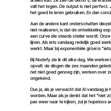
al alles kan. Ze zien de demo's, de krant
valt het tegen. De output is niet perfect.
het goed te leren gebruiken. En dan conclu
Aan de andere kant onderschatten diezel
niet realiseren, is dat de ontwikkeling expon
een curve die steeds steiler wordt. Onze h
lijnen. Als iets vandaag redelijk goed wer
werkt. Maar bij exponentiële groei is "iet
Bij Nodefy zie ik dit elke dag. We werken
opvalt: de dingen die zes maanden gelede
net niet goed genoeg zijn, werken over z
ongekend.
Dus ja, als je verwacht dat AI vandaag je 
worden. Maar als je denkt dat het "niet zo
pas weer naar te kijken, zul je hopeloos a