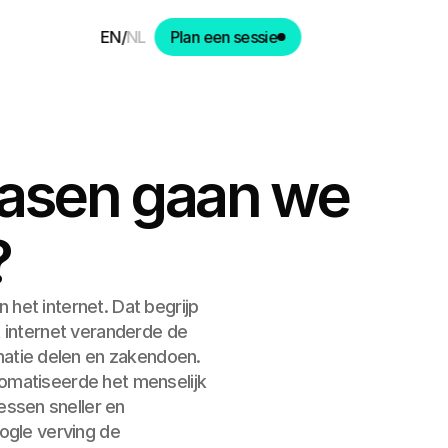
EN
/
NL
Plan een sessie
fasen gaan we
?
 het internet. Dat begrijp
et internet veranderde de
atie delen en zakendoen.
tomatiseerde het menselijk
ssen sneller en
oogle verving de