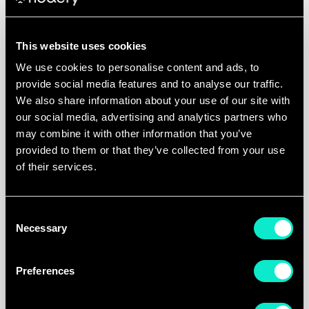
This website uses cookies
We use cookies to personalise content and ads, to
provide social media features and to analyse our traffic.
We also share information about your use of our site with
our social media, advertising and analytics partners who
02. Campagne-opzet
Zodra de strategie staat, bouwen we 
may combine it with other information that you’ve
provided to them or that they’ve collected from your use
uw campagnes vanaf de basis op. Dit 
of their services.
omvat doelgroepbepaling, creatieve 
ontwikkeling, het implementeren van 
tracking en de platformconfiguratie 
Consent
Necessary
om ervoor te zorgen dat alles perfect 
Selection
is afgestemd voor de lancering.
Preferences