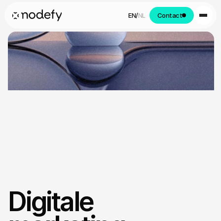
EN
/
NL
Contact
Nodefy
Digitale 