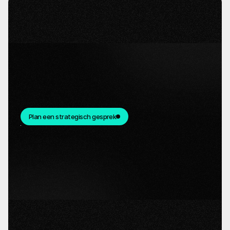
Plan een strategisch gesprek
Snelle reactie.
Als je klaar bent om te creëren en samen te
werken, horen we graag van je.
Duidelijke vervolgstappen.
Na het adviesgesprek voorzien we u van een
gedetailleerd plan en een tijdlijn.
Klaar voor de start
Wanneer er overeenstemming is bereikt over
het plan en de planning, is het tijd voor de
lancering.