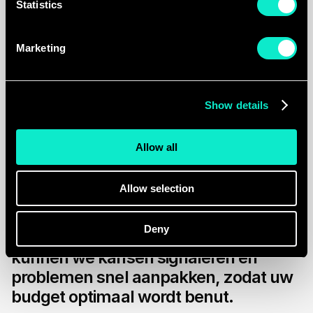
Statistics
Marketing
Show details
Allow all
03. Lancering & Monitoring
Allow selection
We lanceren uw campagnes en 
volgen de prestaties vanaf dag één op 
Deny
de voet. Dankzij real-time tracking 
kunnen we kansen signaleren en 
problemen snel aanpakken, zodat uw 
budget optimaal wordt benut.