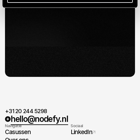
Snelle reactie.
Als je klaar bent om te creëren en samen te
werken, horen we graag van je.
Duidelijke vervolgstappen.
Na het adviesgesprek voorzien we u van een
gedetailleerd plan en een tijdlijn.
Klaar voor de start
Wanneer er overeenstemming is bereikt over
het plan en de planning, is het tijd voor de
lancering.
+31 20 244 5298
hello@nodefy.nl
Navigatie
Sociaal
Casussen
LinkedIn