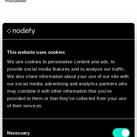
Privacybeleid
.
Andere openstaande vacatur
This website uses cookies
E-commerce marketing 
We use cookies to personalise content and ads, to
E-commerce marketing 
specialist
provide social media features and to analyse our traffic.
Carrières
specialist
Sluit je aan bij ons dynamische digitale 
We also share information about your use of our site with
Digital Marketeer
marketingbureau als Senior Digital Marketer, 
our social media, advertising and analytics partners who
waar jouw expertise en creativiteit de basis 
may combine it with other information that you’ve
Digital Marketeer
Sluit je aan bij ons dynamische digitale 
zullen zijn voor krachtige campagnes.
provided to them or that they’ve collected from your use
marketingbureau als Senior Digital Marketer, 
Stagiair Digital Marketing
Nu solliciteren
Amsterdam
Marketing
waar jouw expertise en creativiteit de basis 
of their services.
Stagiair Digital Marketing
Geef je carrière een vliegende start als Digital 
zullen zijn voor krachtige campagnes.
Marketing Stagiair bij Nodefy.
Nu solliciteren
Amsterdam
Marketing
Nu solliciteren
Amsterdam
Stage
Consent
Necessary
Selection
Geen
geschikte
rol
gevonden?