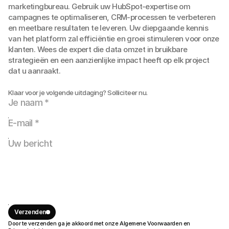
marketing bureau.
marketingbureau. Gebruik uw HubSpot-expertise om 
campagnes te optimaliseren, CRM-processen te verbeteren 
Nu solliciteren
en meetbare resultaten te leveren. Uw diepgaande kennis 
van het platform zal efficiëntie en groei stimuleren voor onze 
klanten. Wees de expert die data omzet in bruikbare 
strategieën en een aanzienlijke impact heeft op elk project 
dat u aanraakt.
Nu
solliciteren
Klaar voor je volgende uitdaging? Solliciteer nu.
Verzenden
Door te verzenden ga je akkoord met onze
Algemene Voorwaarden
en