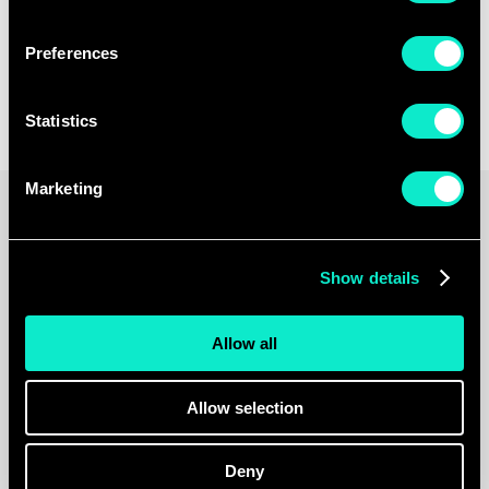
Stuur
ons
een
open
sollicitatie,
we
leren
je
graag
kennen.
Preferences
Open sollicitatie
Statistics
Marketing
Show details
Allow all
Allow selection
Deny
Plan een strategisch gesprek