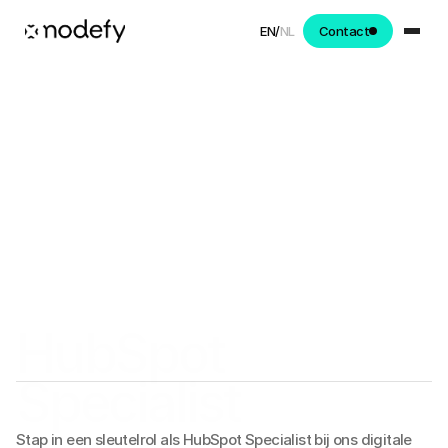
EN
/
NL
Contact
/vacatures
HubSpot
Specialist
Stap in een sleutelrol als HubSpot Specialist bij ons digital
Stap in een sleutelrol als HubSpot Specialist bij ons digitale 